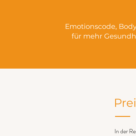
Emotionscode, Body
für mehr Gesundhei
Pre
In der R