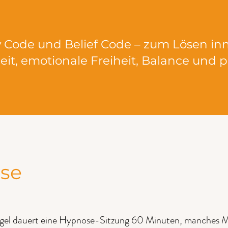
 Code und Belief Code – zum Lösen in
t, emotionale Freiheit, Balance und pe
ise
egel dauert eine Hypnose-Sitzung 60 Minuten, manches Ma