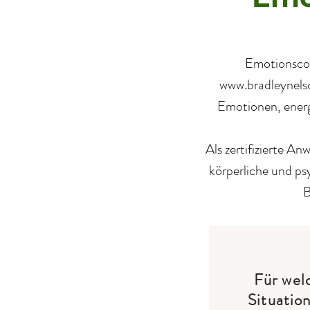
Emotionsco
www.bradleynels
Emotionen, energ
Als zertifizierte A
körperliche und ps
B
Für wel
Situatio