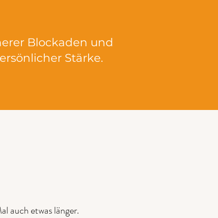
nerer Blockaden und
rsönlicher Stärke.
l auch etwas länger.